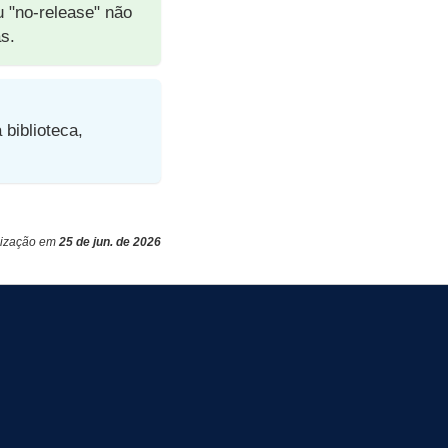
u "no-release" não
s.
biblioteca,
lização
em
25 de jun. de 2026