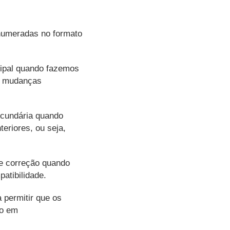
numeradas no formato
cipal quando fazemos
o mudanças
ecundária quando
eriores, ou seja,
e correção quando
atibilidade.
 permitir que os
ão em