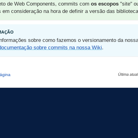
jeto de Web Components, commits com
os escopos
"site" o
 em consideração na hora de definir a versão das biblioteca
MAÇÃO
informações sobre como fazemos o versionamento da nossa 
documentação sobre commits na nossa Wiki
.
página
Última atua