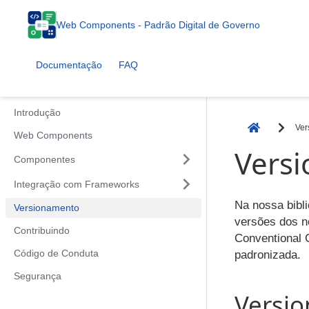
Web Components - Padrão Digital de Governo
Documentação
FAQ
Introdução
Ver
Página Ini
Web Components
Vers
Componentes
Integração com Frameworks
Na nossa bibl
Versionamento
versões dos n
Contribuindo
Conventional C
Código de Conduta
padronizada.
Segurança
Versi