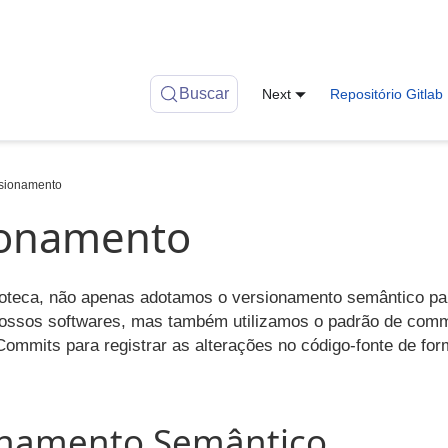
Buscar
Next
Repositório Gitlab
sionamento
cial
ionamento
ioteca, não apenas adotamos o versionamento semântico pa
ossos softwares, mas também utilizamos o padrão de com
ommits para registrar as alterações no código-fonte de for
onamento Semântico