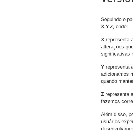
Seguindo o pa
X.Y.Z
, onde:
X
representa a
alterações qu
significativas 
Y
representa 
adicionamos n
quando mantem
Z
representa a
fazemos corre
Além disso, pe
usuários expe
desenvolvimen