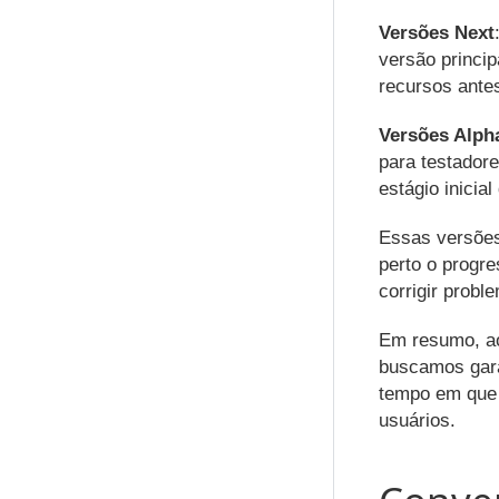
Versões Next
versão princip
recursos antes
Versões Alph
para testador
estágio inicia
Essas versões
perto o progre
corrigir probl
Em resumo, ao 
buscamos gara
tempo em que 
usuários.